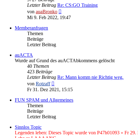
Letzter Beitrag
Re: CS:GO Training
Neuester
von
auaBronko
Beitrag
Mi 9. Feb 2022, 19:47
Memberanfragen
Themen
Beiträge
Letzter Beitrag
auACTA
Wurde auf Grund des auACTAbkommens gelöscht
40
Themen
423
Beiträge
Letzter Beitrag
Re: Mann komm nie Richtig weg.
Neuester
von
Rotzaff
Beitrag
Fr 31. Dez 2021, 15:15
FUN SPAM und Allgemeines
Themen
Beiträge
Letzter Beitrag
Sinnlos Topic
Legenden leben: Dieses Topic wurde von P47h01093 » Fr 29. D