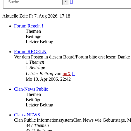
Erweiterte
Suche
Suche
Aktuelle Zeit: Fr 7. Aug 2026, 17:18
Forum Regeln !
Themen
Beiträge
Letzter Beitrag
Forum REGELN
Vor dem Posten in diesem Board/Forum bitte erst lesen: Danke
1
Themen
1
Beiträge
Neuester
Letzter Beitrag
von
nuX
Beitrag
Mo 10. Apr 2006, 22:42
Clan-News Public
Themen
Beiträge
Letzter Beitrag
Clan - NEWS
Clan Public InformationssystemClan News wie Geburtstage, 
347
Themen
3727
Beiträge