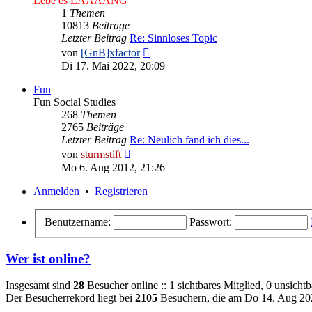
Lebe es LAAAANG
1
Themen
10813
Beiträge
Letzter Beitrag
Re: Sinnloses Topic
Neuester
von
[GnB]xfactor
Beitrag
Di 17. Mai 2022, 20:09
Fun
Fun Social Studies
268
Themen
2765
Beiträge
Letzter Beitrag
Re: Neulich fand ich dies...
Neuester
von
sturmstift
Beitrag
Mo 6. Aug 2012, 21:26
Anmelden
•
Registrieren
Benutzername:
Passwort:
Wer ist online?
Insgesamt sind
28
Besucher online :: 1 sichtbares Mitglied, 0 unsicht
Der Besucherrekord liegt bei
2105
Besuchern, die am Do 14. Aug 2025