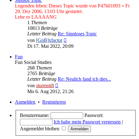
Sinnlos Topic
Legenden leben: Dieses Topic wurde von P47h01093 » Fr
29. Dez 2006, 13:03 Uhr gestartet.
Lebe es LAAAANG
1
Themen
10813
Beiträge
Letzter Beitrag
Re: Sinnloses Topic
Neuester
von
[GnB]xfactor
Beitrag
Di 17. Mai 2022, 20:09
Fun
Fun Social Studies
268
Themen
2765
Beiträge
Letzter Beitrag
Re: Neulich fand ich dies...
Neuester
von
sturmstift
Beitrag
Mo 6. Aug 2012, 21:26
Anmelden
•
Registrieren
Benutzername:
Passwort:
Ich habe mein Passwort vergessen
|
Angemeldet bleiben