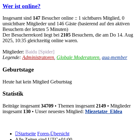
Wer ist online?
Insgesamt sind
147
Besucher online :: 1 sichtbares Mitglied, 0
unsichtbare Mitglieder und 146 Gäste (basierend auf den aktiven
Besuchern der letzten 5 Minuten)
Der Besucherrekord liegt bei
2105
Besuchern, die am Do 14. Aug
2025, 10:35 gleichzeitig online waren.
Mitglieder:
Baidu [Spider]
Legende:
Administratoren
,
Globale Moderatoren
,
aua-member
Geburtstage
Heute hat kein Mitglied Geburtstag
Statistik
Beiträge insgesamt
34709
• Themen insgesamt
2149
• Mitglieder
insgesamt
130
• Unser neuestes Mitglied:
Miezetatze_Eldea
Startseite
Foren-Übersicht
Alle Zeiten sind
UTC+01:00