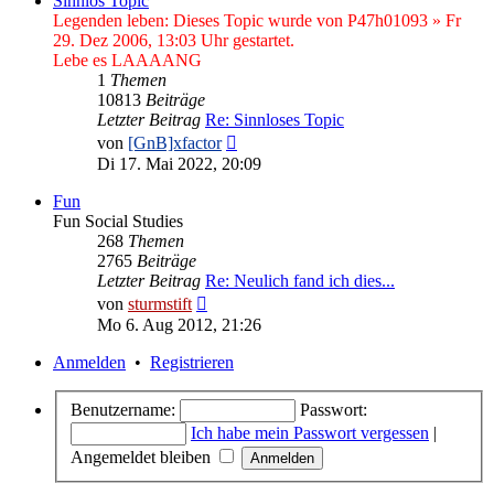
Sinnlos Topic
Legenden leben: Dieses Topic wurde von P47h01093 » Fr
29. Dez 2006, 13:03 Uhr gestartet.
Lebe es LAAAANG
1
Themen
10813
Beiträge
Letzter Beitrag
Re: Sinnloses Topic
Neuester
von
[GnB]xfactor
Beitrag
Di 17. Mai 2022, 20:09
Fun
Fun Social Studies
268
Themen
2765
Beiträge
Letzter Beitrag
Re: Neulich fand ich dies...
Neuester
von
sturmstift
Beitrag
Mo 6. Aug 2012, 21:26
Anmelden
•
Registrieren
Benutzername:
Passwort:
Ich habe mein Passwort vergessen
|
Angemeldet bleiben