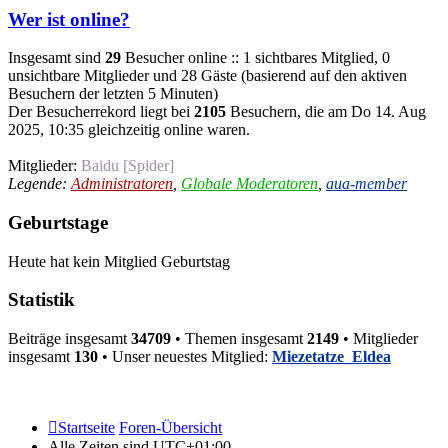
Wer ist online?
Insgesamt sind
29
Besucher online :: 1 sichtbares Mitglied, 0
unsichtbare Mitglieder und 28 Gäste (basierend auf den aktiven
Besuchern der letzten 5 Minuten)
Der Besucherrekord liegt bei
2105
Besuchern, die am Do 14. Aug
2025, 10:35 gleichzeitig online waren.
Mitglieder:
Baidu [Spider]
Legende:
Administratoren
,
Globale Moderatoren
,
aua-member
Geburtstage
Heute hat kein Mitglied Geburtstag
Statistik
Beiträge insgesamt
34709
• Themen insgesamt
2149
• Mitglieder
insgesamt
130
• Unser neuestes Mitglied:
Miezetatze_Eldea
Startseite
Foren-Übersicht
Alle Zeiten sind
UTC+01:00