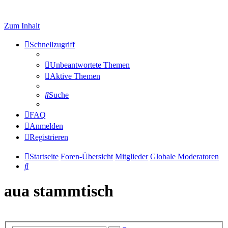
Zum Inhalt
Schnellzugriff
Unbeantwortete Themen
Aktive Themen
Suche
FAQ
Anmelden
Registrieren
Startseite
Foren-Übersicht
Mitglieder
Globale Moderatoren
Suche
aua stammtisch