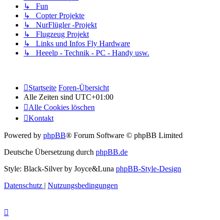
↳ Fun
↳ Copter Projekte
↳ NurFlügler -Projekt
↳ Flugzeug Projekt
↳ Links und Infos Fly Hardware
↳ Heeelp - Technik - PC - Handy usw.
Startseite
Foren-Übersicht
Alle Zeiten sind
UTC+01:00
Alle Cookies löschen
Kontakt
Powered by
phpBB
® Forum Software © phpBB Limited
Deutsche Übersetzung durch
phpBB.de
Style: Black-Silver by Joyce&Luna
phpBB-Style-Design
Datenschutz
|
Nutzungsbedingungen