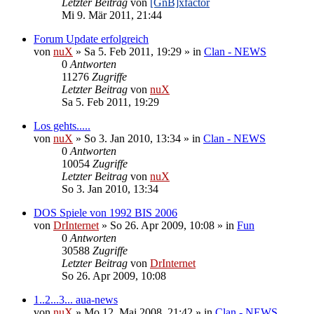
Letzter Beitrag
von
[GnB]xfactor
Mi 9. Mär 2011, 21:44
Forum Update erfolgreich
von
nuX
»
Sa 5. Feb 2011, 19:29
» in
Clan - NEWS
0
Antworten
11276
Zugriffe
Letzter Beitrag
von
nuX
Sa 5. Feb 2011, 19:29
Los gehts.....
von
nuX
»
So 3. Jan 2010, 13:34
» in
Clan - NEWS
0
Antworten
10054
Zugriffe
Letzter Beitrag
von
nuX
So 3. Jan 2010, 13:34
DOS Spiele von 1992 BIS 2006
von
DrInternet
»
So 26. Apr 2009, 10:08
» in
Fun
0
Antworten
30588
Zugriffe
Letzter Beitrag
von
DrInternet
So 26. Apr 2009, 10:08
1..2...3... aua-news
von
nuX
»
Mo 12. Mai 2008, 21:42
» in
Clan - NEWS