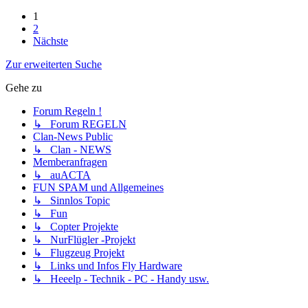
1
2
Nächste
Zur erweiterten Suche
Gehe zu
Forum Regeln !
↳ Forum REGELN
Clan-News Public
↳ Clan - NEWS
Memberanfragen
↳ auACTA
FUN SPAM und Allgemeines
↳ Sinnlos Topic
↳ Fun
↳ Copter Projekte
↳ NurFlügler -Projekt
↳ Flugzeug Projekt
↳ Links und Infos Fly Hardware
↳ Heeelp - Technik - PC - Handy usw.