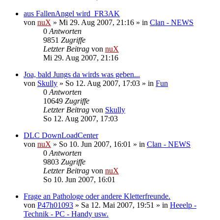
aus FallenAngel wird FR3AK
von
nuX
»
Mi 29. Aug 2007, 21:16
» in
Clan - NEWS
0
Antworten
9851
Zugriffe
Letzter Beitrag
von
nuX
Mi 29. Aug 2007, 21:16
Joa, bald Jungs da wirds was geben...
von
Skully
»
So 12. Aug 2007, 17:03
» in
Fun
0
Antworten
10649
Zugriffe
Letzter Beitrag
von
Skully
So 12. Aug 2007, 17:03
DLC DownLoadCenter
von
nuX
»
So 10. Jun 2007, 16:01
» in
Clan - NEWS
0
Antworten
9803
Zugriffe
Letzter Beitrag
von
nuX
So 10. Jun 2007, 16:01
Frage an Pathologe oder andere Kletterfreunde.
von
P47h01093
»
Sa 12. Mai 2007, 19:51
» in
Heeelp -
Technik - PC - Handy usw.