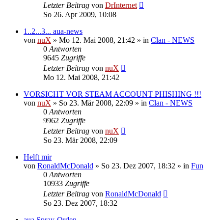
Letzter Beitrag
von
DrInternet
So 26. Apr 2009, 10:08
1..2...3... aua-news
von
nuX
»
Mo 12. Mai 2008, 21:42
» in
Clan - NEWS
0
Antworten
9645
Zugriffe
Letzter Beitrag
von
nuX
Mo 12. Mai 2008, 21:42
VORSICHT VOR STEAM ACCOUNT PHISHING !!!
von
nuX
»
So 23. Mär 2008, 22:09
» in
Clan - NEWS
0
Antworten
9962
Zugriffe
Letzter Beitrag
von
nuX
So 23. Mär 2008, 22:09
Helft mir
von
RonaldMcDonald
»
So 23. Dez 2007, 18:32
» in
Fun
0
Antworten
10933
Zugriffe
Letzter Beitrag
von
RonaldMcDonald
So 23. Dez 2007, 18:32
aua Spray-Orden