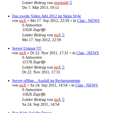
Letzter Beitrag
von
sturmstift
Do 7. Mär 2013, 19:12
Das zweite Video Jubi 2012 im Skins Style
von
nuX
»
Mo 17. Sep 2012, 22:59
» in
Clan - NEWS
0
Antworten
11626
Zugriffe
Letzter Beitrag
von
nuX
Mo 17. Sep 2012, 22:59
Server Umzug !!!!
von
nuX
»
Di 22. Nov 2011, 17:31
» in
Clan - NEWS
0
Antworten
11578
Zugriffe
Letzter Beitrag
von
nuX
Di 22. Nov 2011, 17:31
Server offline... Ausfall im Rechenzentrum
von
nuX
»
Sa 24. Sep 2011, 14:54
» in
Clan - NEWS
0
Antworten
11826
Zugriffe
Letzter Beitrag
von
nuX
Sa 24. Sep 2011, 14:54
NewKids Auf die Fresse