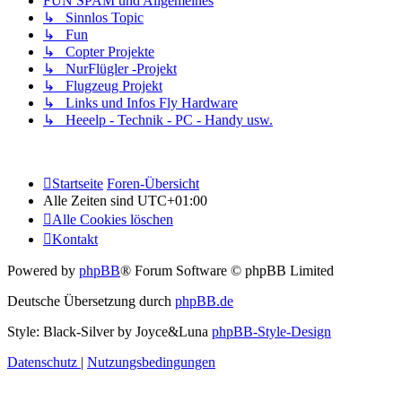
FUN SPAM und Allgemeines
↳ Sinnlos Topic
↳ Fun
↳ Copter Projekte
↳ NurFlügler -Projekt
↳ Flugzeug Projekt
↳ Links und Infos Fly Hardware
↳ Heeelp - Technik - PC - Handy usw.
Startseite
Foren-Übersicht
Alle Zeiten sind
UTC+01:00
Alle Cookies löschen
Kontakt
Powered by
phpBB
® Forum Software © phpBB Limited
Deutsche Übersetzung durch
phpBB.de
Style: Black-Silver by Joyce&Luna
phpBB-Style-Design
Datenschutz
|
Nutzungsbedingungen