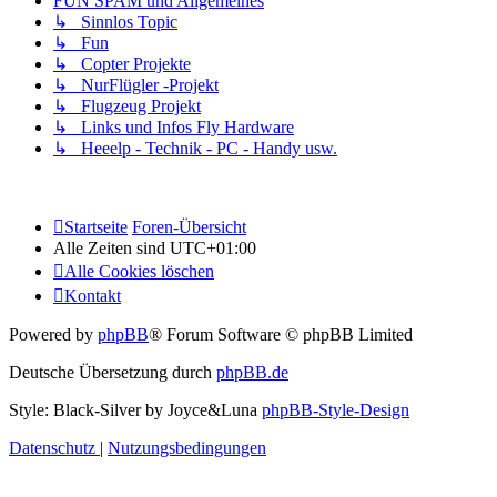
FUN SPAM und Allgemeines
↳ Sinnlos Topic
↳ Fun
↳ Copter Projekte
↳ NurFlügler -Projekt
↳ Flugzeug Projekt
↳ Links und Infos Fly Hardware
↳ Heeelp - Technik - PC - Handy usw.
Startseite
Foren-Übersicht
Alle Zeiten sind
UTC+01:00
Alle Cookies löschen
Kontakt
Powered by
phpBB
® Forum Software © phpBB Limited
Deutsche Übersetzung durch
phpBB.de
Style: Black-Silver by Joyce&Luna
phpBB-Style-Design
Datenschutz
|
Nutzungsbedingungen