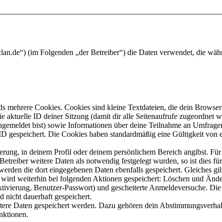
a-clan.de“) (im Folgenden „der Betreiber“) die Daten verwendet, die 
s mehrere Cookies. Cookies sind kleine Textdateien, die dein Browser 
ie aktuelle ID deiner Sitzung (damit dir alle Seitenaufrufe zugeordnet
angemeldet bist) sowie Informationen über deine Teilnahme an Umfragen
ID gespeichert. Die Cookies haben standardmäßig eine Gültigkeit von e
ierung, in deinem Profil oder deinem persönlichem Bereich angibst. Für
reiber weitere Daten als notwendig festgelegt wurden, so ist dies für 
 werden die dort eingegebenen Daten ebenfalls gespeichert. Gleiches gi
e wird weiterhin bei folgenden Aktionen gespeichert: Löschen und Änd
ktivierung, Benutzer-Passwort) und gescheiterte Anmeldeversuche. D
d nicht dauerhaft gespeichert.
eitere Daten gespeichert werden. Dazu gehören dein Abstimmungsverhal
nktionen.