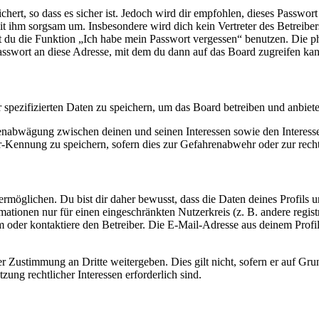
ert, so dass es sicher ist. Jedoch wird dir empfohlen, dieses Passwor
it ihm sorgsam um. Insbesondere wird dich kein Vertreter des Betreibe
nst du die Funktion „Ich habe mein Passwort vergessen“ benutzen. Di
asswort an diese Adresse, mit dem du dann auf das Board zugreifen kan
r spezifizierten Daten zu speichern, um das Board betreiben und anbiet
ssenabwägung zwischen deinen und seinen Interessen sowie den Interes
-Kennung zu speichern, sofern dies zur Gefahrenabwehr oder zur recht
möglichen. Du bist dir daher bewusst, dass die Daten deines Profils und
mationen nur für einen eingeschränkten Nutzerkreis (z. B. andere regist
oder kontaktiere den Betreiber. Die E-Mail-Adresse aus deinem Profil 
r Zustimmung an Dritte weitergeben. Dies gilt nicht, sofern er auf Gr
zung rechtlicher Interessen erforderlich sind.