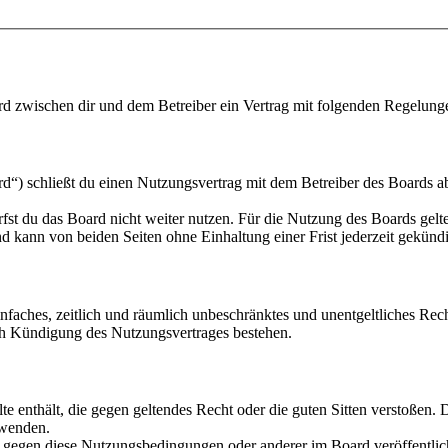
ird zwischen dir und dem Betreiber ein Vertrag mit folgenden Regelung
d“) schließt du einen Nutzungsvertrag mit dem Betreiber des Boards ab
fst du das Board nicht weiter nutzen. Für die Nutzung des Boards gelten
 kann von beiden Seiten ohne Einhaltung einer Frist jederzeit gekünd
 einfaches, zeitlich und räumlich unbeschränktes und unentgeltliches R
ch Kündigung des Nutzungsvertrages bestehen.
alte enthält, die gegen geltendes Recht oder die guten Sitten verstoßen. 
rwenden.
n gegen diese Nutzungsbedingungen oder anderer im Board veröffentli