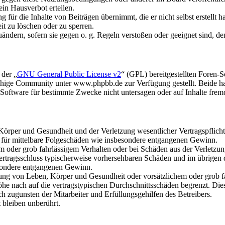
in Hausverbot erteilen.
für die Inhalte von Beiträgen übernimmt, die er nicht selbst erstellt 
it zu löschen oder zu sperren.
uändern, sofern sie gegen o. g. Regeln verstoßen oder geeignet sind, 
 der „
GNU General Public License v2
“ (GPL) bereitgestellten Foren
hige Community unter www.phpbb.de zur Verfügung gestellt. Beide hab
oftware für bestimmte Zwecke nicht untersagen oder auf Inhalte frem
rper und Gesundheit und der Verletzung wesentlicher Vertragspflichten
ch für mittelbare Folgeschäden wie insbesondere entgangenen Gewinn.
em oder grob fahrlässigem Verhalten oder bei Schäden aus der Verletz
i Vertragsschluss typischerweise vorhersehbaren Schäden und im übrigen
besondere entgangenen Gewinn.
ng von Leben, Körper und Gesundheit oder vorsätzlichem oder grob fah
e nach auf die vertragstypischen Durchschnittsschäden begrenzt. Dies
h zugunsten der Mitarbeiter und Erfüllungsgehilfen des Betreibers.
bleiben unberührt.