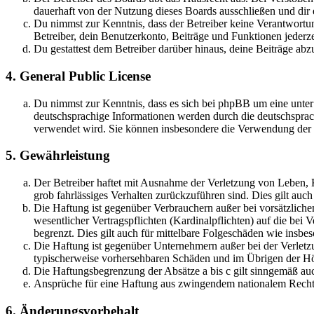
dauerhaft von der Nutzung dieses Boards ausschließen und dir e
Du nimmst zur Kenntnis, dass der Betreiber keine Verantwortung 
Betreiber, dein Benutzerkonto, Beiträge und Funktionen jederze
Du gestattest dem Betreiber darüber hinaus, deine Beiträge abz
4. General Public License
Du nimmst zur Kenntnis, dass es sich bei phpBB um eine unter
deutschsprachige Informationen werden durch die deutschsprac
verwendet wird. Sie können insbesondere die Verwendung der S
5. Gewährleistung
Der Betreiber haftet mit Ausnahme der Verletzung von Leben, Kö
grob fahrlässiges Verhalten zurückzuführen sind. Dies gilt au
Die Haftung ist gegenüber Verbrauchern außer bei vorsätzlich
wesentlicher Vertragspflichten (Kardinalpflichten) auf die be
begrenzt. Dies gilt auch für mittelbare Folgeschäden wie ins
Die Haftung ist gegenüber Unternehmern außer bei der Verletzu
typischerweise vorhersehbaren Schäden und im Übrigen der Höh
Die Haftungsbegrenzung der Absätze a bis c gilt sinngemäß auc
Ansprüche für eine Haftung aus zwingendem nationalem Recht 
6. Änderungsvorbehalt