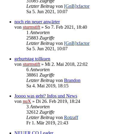
31085
Zugriffe
Letzter Beitrag
von
[GnB]xfactor
Sa 5. Jun 2021, 10:07
noch ein neuer anwärter
von
sturmstift
»
So 7. Feb 2021, 18:40
1
Antworten
25883
Zugriffe
Letzter Beitrag
von
[GnB]xfactor
Sa 5. Jun 2021, 10:07
geburtstag tollkuen
von
sturmstift
»
Mi 2. Mai 2018, 22:02
6
Antworten
38861
Zugriffe
Letzter Beitrag
von
Brandon
Sa 4. Mai 2019, 18:15
Joooo was geht? Infos und News
von
nuX
»
Di 26. Feb 2019, 18:24
3
Antworten
32612
Zugriffe
Letzter Beitrag
von
Rotzaff
Fr 1. Mär 2019, 21:43
NEUER CO Leader