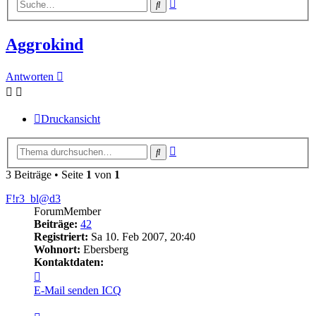
Erweiterte
Suche
Suche
Aggrokind
Antworten
Druckansicht
Erweiterte
Suche
Suche
3 Beiträge • Seite
1
von
1
F!r3_bl@d3
ForumMember
Beiträge:
42
Registriert:
Sa 10. Feb 2007, 20:40
Wohnort:
Ebersberg
Kontaktdaten:
Kontaktdaten
von
E-Mail senden
ICQ
F!r3_bl@d3
Zitieren