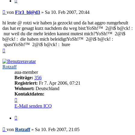
Beitrag
von
F!r3_bl@d3
»
Sa 10. Feb 2007, 20:44
hi leute @ rotzi wir haben ja gezockt und da hat aggro rumgeheult
das hat er gesagt kurz nachdem du weg bist:YoSh!™ 2@i$ b@ck! :
nur weil du die mehr leiden kannst mutest mich?YoSh!™ 2@i$
b@ck! : die haben mich beleidigtYoSh!™ 2@i$ b@ck! :
spastYoSh!™ 2@i$ b@ck! : hure
Nach
oben
Rotzaff
aua-member
Beiträge:
356
Registriert:
Fr 7. Apr 2006, 07:21
Wohnort:
Deutschland
Kontaktdaten:
Kontaktdaten
von
E-Mail senden
ICQ
Rotzaff
Zitieren
Beitrag
von
Rotzaff
»
Sa 10. Feb 2007, 21:05