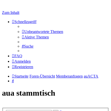
Zum Inhalt
Schnellzugriff
Unbeantwortete Themen
Aktive Themen
Suche
FAQ
Anmelden
Registrieren
Startseite
Foren-Übersicht
Memberanfragen
auACTA
Suche
aua stammtisch