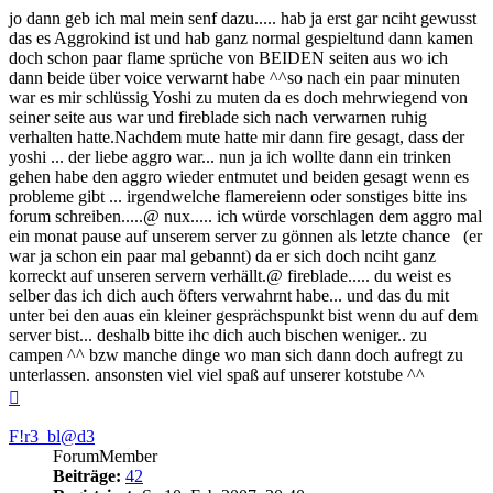
jo dann geb ich mal mein senf dazu..... hab ja erst gar nciht gewusst
das es Aggrokind ist und hab ganz normal gespieltund dann kamen
doch schon paar flame sprüche von BEIDEN seiten aus wo ich
dann beide über voice verwarnt habe ^^so nach ein paar minuten
war es mir schlüssig Yoshi zu muten da es doch mehrwiegend von
seiner seite aus war und fireblade sich nach verwarnen ruhig
verhalten hatte.Nachdem mute hatte mir dann fire gesagt, dass der
yoshi ... der liebe aggro war... nun ja ich wollte dann ein trinken
gehen habe den aggro wieder entmutet und beiden gesagt wenn es
probleme gibt ... irgendwelche flamereienn oder sonstiges bitte ins
forum schreiben.....@ nux..... ich würde vorschlagen dem aggro mal
ein monat pause auf unserem server zu gönnen als letzte chance (er
war ja schon ein paar mal gebannt) da er sich doch nciht ganz
korreckt auf unseren servern verhällt.@ fireblade..... du weist es
selber das ich dich auch öfters verwahrnt habe... und das du mit
unter bei den auas ein kleiner gesprächspunkt bist wenn du auf dem
server bist... deshalb bitte ihc dich auch bischen weniger.. zu
campen ^^ bzw manche dinge wo man sich dann doch aufregt zu
unterlassen. ansonsten viel viel spaß auf unserer kotstube ^^
Nach
oben
F!r3_bl@d3
ForumMember
Beiträge:
42