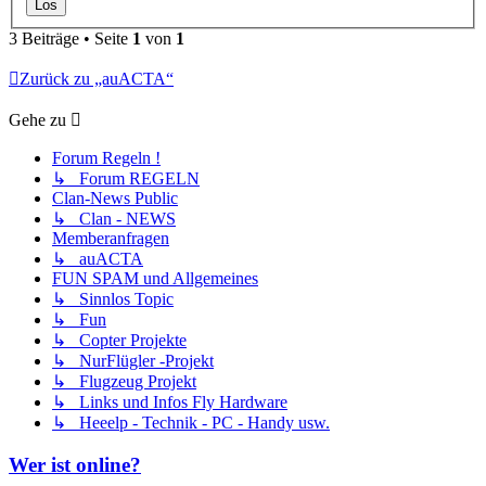
3 Beiträge • Seite
1
von
1
Zurück zu „auACTA“
Gehe zu
Forum Regeln !
↳ Forum REGELN
Clan-News Public
↳ Clan - NEWS
Memberanfragen
↳ auACTA
FUN SPAM und Allgemeines
↳ Sinnlos Topic
↳ Fun
↳ Copter Projekte
↳ NurFlügler -Projekt
↳ Flugzeug Projekt
↳ Links und Infos Fly Hardware
↳ Heeelp - Technik - PC - Handy usw.
Wer ist online?