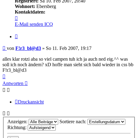
Registriert:
Sa 10. Feb 2007, 20:40
Wohnort:
Ebersberg
Kontaktdaten:
Kontaktdaten
von
E-Mail senden
ICQ
F!r3_bl@d3
Zitieren
Beitrag
von
F!r3_bl@d3
»
So 11. Feb 2007, 19:17
alles klar rotzi aba so viel campen tuh ich ja auch ned eig.^^ was
soll ich noch ändern? xD hoffe man sieht sich bald wieder in css bb
F!r3_bl@d3
Nach
oben
Antworten
Druckansicht
Anzeigen:
Sortiere nach:
Richtung: