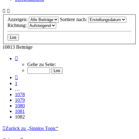
Anzeigen:
Sortiere nach:
Richtung:
10813 Beiträge
Seite
1082
Gehe zu Seite:
von
1082
Vorherige
1
…
1078
1079
1080
1081
1082
Zurück zu „Sinnlos Topic“