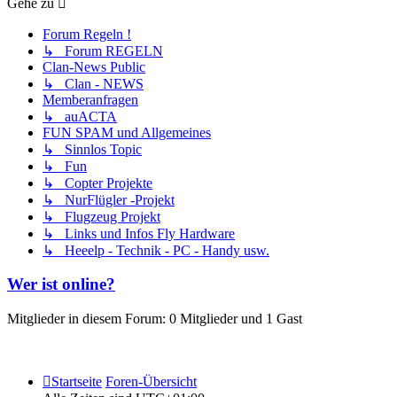
Gehe zu
Forum Regeln !
↳ Forum REGELN
Clan-News Public
↳ Clan - NEWS
Memberanfragen
↳ auACTA
FUN SPAM und Allgemeines
↳ Sinnlos Topic
↳ Fun
↳ Copter Projekte
↳ NurFlügler -Projekt
↳ Flugzeug Projekt
↳ Links und Infos Fly Hardware
↳ Heeelp - Technik - PC - Handy usw.
Wer ist online?
Mitglieder in diesem Forum: 0 Mitglieder und 1 Gast
Startseite
Foren-Übersicht