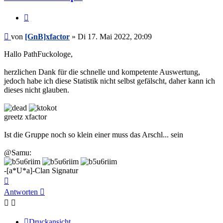
Zitieren
Beitrag
von
[GnB]xfactor
»
Di 17. Mai 2022, 20:09
Hallo PathFuckologe,
herzlichen Dank für die schnelle und kompetente Auswertung,
jedoch habe ich diese Statistik nicht selbst gefälscht, daher kann ich
dieses nicht glauben.
greetz xfactor
Ist die Gruppe noch so klein einer muss das Arschl... sein
@Samu:
-[a*U*a]-Clan Signatur
Nach
oben
Antworten
Druckansicht