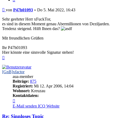
Beitrag
von
P47h01093
»
Do 5. Mai 2022, 16:43
Sehr geehrter Herr xFuckTor,
es sind in diesem Moment genau Abermillionen von Deziljarden.
Tendenz steigend. Hilft Ihnen das?
Mit freundlichen Grüßen
Ihr P47h01093
Hier könnte eine sinnvolle Signatur stehen!
Nach
oben
[GnB]xfactor
aua-member
Beiträge:
875
Registriert:
Mi 12. Apr 2006, 14:04
Wohnort:
Kreuzau
Kontaktdaten:
Kontaktdaten
von
E-Mail senden
ICQ
Website
[GnB]xfactor
Re: Sinnloses Topic