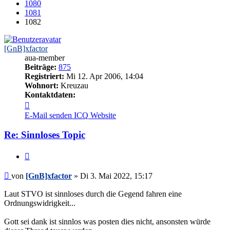
1080
1081
1082
[GnB]xfactor
aua-member
Beiträge:
875
Registriert:
Mi 12. Apr 2006, 14:04
Wohnort:
Kreuzau
Kontaktdaten:
Kontaktdaten
von
E-Mail senden
ICQ
Website
[GnB]xfactor
Re: Sinnloses Topic
Zitieren
Beitrag
von
[GnB]xfactor
»
Di 3. Mai 2022, 15:17
Laut STVO ist sinnloses durch die Gegend fahren eine
Ordnungswidrigkeit...
Gott sei dank ist sinnlos was posten dies nicht, ansonsten würde