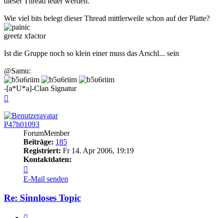
dieser Thread teuer werden.
Wie viel bits belegt dieser Thread mittlerweile schon auf der Platte?
greetz xfactor
Ist die Gruppe noch so klein einer muss das Arschl... sein
@Samu:
-[a*U*a]-Clan Signatur
Nach
oben
P47h01093
ForumMember
Beiträge:
185
Registriert:
Fr 14. Apr 2006, 19:19
Kontaktdaten:
Kontaktdaten
von
E-Mail senden
P47h01093
Re: Sinnloses Topic
Zitieren