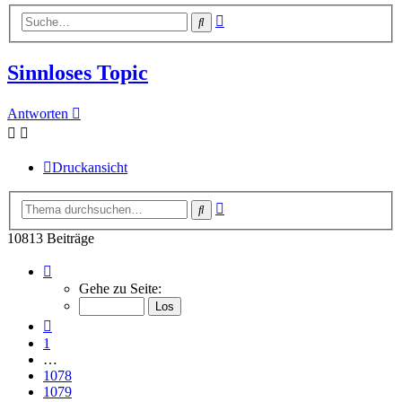
Erweiterte
Suche
Suche
Sinnloses Topic
Antworten
Druckansicht
Erweiterte
Suche
Suche
10813 Beiträge
Seite
1082
Gehe zu Seite:
von
1082
Vorherige
1
…
1078
1079